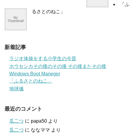
「ふ
るさとのねこ」
新着記事
ラジオ体操をする小学生の今昔
ホウセンカその後のその後 その後またその後
Windows Boot Maneger
「ふるさとのねこ」
地球儀
最近のコメント
瓜二つ
に
papa50
より
瓜二つ
に
ななママ
より