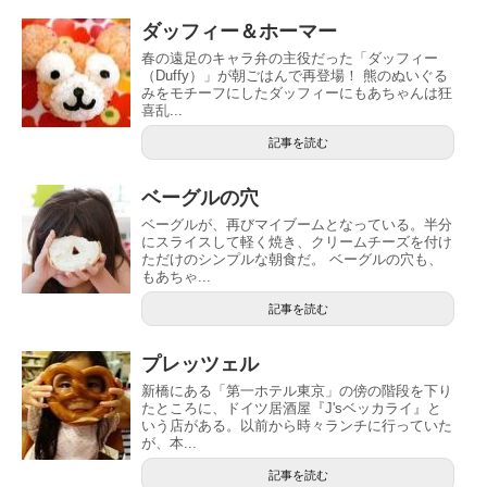
ダッフィー＆ホーマー
春の遠足のキャラ弁の主役だった「ダッフィー
（Duffy）」が朝ごはんで再登場！ 熊のぬいぐる
みをモチーフにしたダッフィーにもあちゃんは狂
喜乱...
記事を読む
ベーグルの穴
ベーグルが、再びマイブームとなっている。半分
にスライスして軽く焼き、クリームチーズを付け
ただけのシンプルな朝食だ。 ベーグルの穴も、
もあちゃ...
記事を読む
プレッツェル
新橋にある「第一ホテル東京」の傍の階段を下り
たところに、ドイツ居酒屋『J'sベッカライ』と
いう店がある。以前から時々ランチに行っていた
が、本...
記事を読む