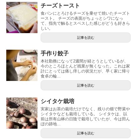
チーズトースト
食パンにとろけるチーズを乗せて焼いたチーズト
ースト。 チーズの表面がちょっとシワになっ
て、指先で触るとスベスした感じがどうも好きら
しい。
記事を読む
手作り餃子
本社勤務になって2週間が経とうとしているが、
今のところほとんど残業が無くなった。これは家
計にとっては痛し痒しの状況だが、早く家に帰り
食卓の輪...
記事を読む
シイタケ栽培
実家はお茶の栽培だけでなく、残りの畑で野菜や
シイタケなども栽培している。 シイタケは、以
前は所有山林の日陰で栽培していたが、今は田ん
ぼの跡地...
記事を読む