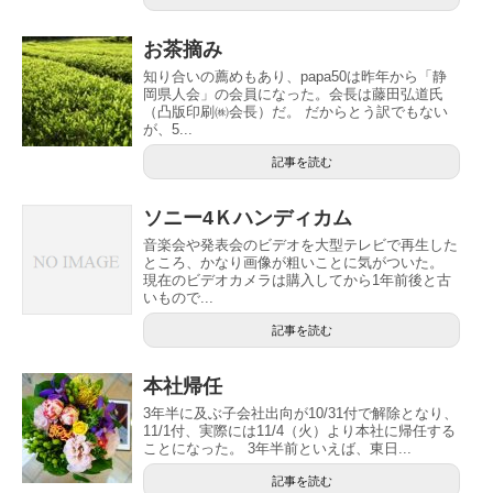
お茶摘み
知り合いの薦めもあり、papa50は昨年から「静
岡県人会」の会員になった。会長は藤田弘道氏
（凸版印刷㈱会長）だ。 だからとう訳でもない
が、5...
記事を読む
ソニー4Ｋハンディカム
音楽会や発表会のビデオを大型テレビで再生した
ところ、かなり画像が粗いことに気がついた。
現在のビデオカメラは購入してから1年前後と古
いもので...
記事を読む
本社帰任
3年半に及ぶ子会社出向が10/31付で解除となり、
11/1付、実際には11/4（火）より本社に帰任する
ことになった。 3年半前といえば、東日...
記事を読む