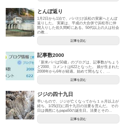
とんぼ返り
1月2日から1泊で、パパだけ浜松の実家へとんぼ
返りした。 実家は、平成の大合併で浜松市に仲
間入りした佐久間町にある。50代以上の人は社会
の教...
記事を読む
記事数2000
「新米パパは50歳」のブログは、記事数がちょう
ど2000、コメントは622となった。 娘が生まれた
2008年から6年が経過。始めて間もなく、...
記事を読む
ジジの四十九日
早いもので、ジジが亡くなってから１ヵ月以上が
経ち、1/25(日)に四十九日の法要を営んだ。 その
日は偶然にもpapa50の誕生日。法要とその...
記事を読む