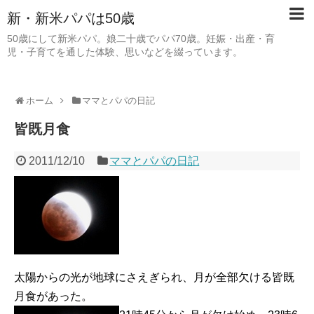
新・新米パパは50歳
50歳にして新米パパ。娘二十歳でパパ70歳。妊娠・出産・育
児・子育てを通した体験、思いなどを綴っています。
ホーム
ママとパパの日記
皆既月食
2011/12/10
ママとパパの日記
太陽からの光が地球にさえぎられ、月が全部欠ける皆既
月食があった。