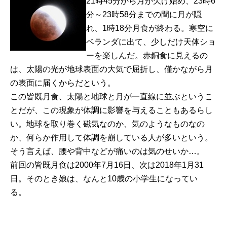
21時45分から月が欠け始め、23時6
分～23時58分までの間に月が隠
れ、1時18分月食が終わる。寒空に
ベランダに出て、少しだけ天体ショ
ーを楽しんだ。赤銅食に見えるの
は、太陽の光が地球表面の大気で屈折し、僅かながら月
の表面に届くからだという。
この皆既月食、太陽と地球と月が一直線に並ぶというこ
とだが、この現象が体調に影響を与えることもあるらし
い。地球を取り巻く磁気なのか、気のようなものなの
か、何らか作用して体調を崩している人が多いという。
そう言えば、腰や背中などが痛いのは気のせいか…。
前回の皆既月食は2000年7月16日、次は2018年1月31
日。そのとき娘は、なんと10歳の小学生になってい
る。