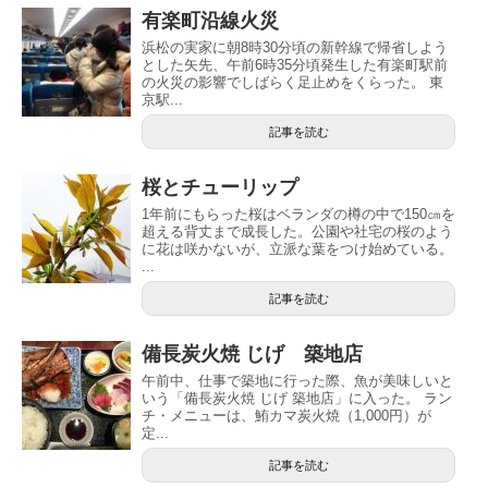
有楽町沿線火災
浜松の実家に朝8時30分頃の新幹線で帰省しよう
とした矢先、午前6時35分頃発生した有楽町駅前
の火災の影響でしばらく足止めをくらった。 東
京駅...
記事を読む
桜とチューリップ
1年前にもらった桜はベランダの樽の中で150㎝を
超える背丈まで成長した。公園や社宅の桜のよう
に花は咲かないが、立派な葉をつけ始めている。
...
記事を読む
備長炭火焼 じげ 築地店
午前中、仕事で築地に行った際、魚が美味しいと
いう「備長炭火焼 じげ 築地店」に入った。 ラン
チ・メニューは、鮪カマ炭火焼（1,000円）が
定...
記事を読む