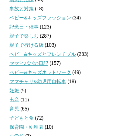
事故と対策
(18)
ベビー&キッズファッション
(34)
記念日・催事
(123)
親子で楽しむ
(287)
親子で行ける店
(103)
ベビー&キッズとフレンチブル
(233)
ママとパパの日記
(157)
ベビー&キッズネットワーク
(49)
ママチャリ&幼児用自転車
(18)
妊娠
(5)
出産
(11)
育児
(65)
子どもと食
(72)
保育園・幼稚園
(10)