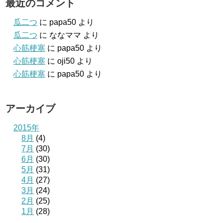
最近のコメント
瓜二つ
に
papa50
より
瓜二つ
に
ななママ
より
心筋梗塞
に
papa50
より
心筋梗塞
に
oji50
より
心筋梗塞
に
papa50
より
アーカイブ
2015年
8月
(4)
7月
(30)
6月
(30)
5月
(31)
4月
(27)
3月
(24)
2月
(25)
1月
(28)