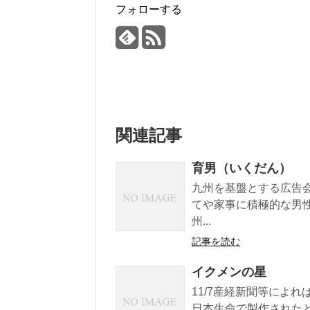
フォローする
関連記事
育男（いくだん）
九州を基盤とする広告
てや家事に積極的な男
州...
記事を読む
イクメンの星
11/7産経新聞等によ
日本生命で製作されたと