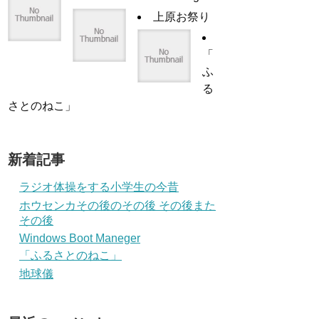
上原お祭り
「
ふ
る
さとのねこ」
新着記事
ラジオ体操をする小学生の今昔
ホウセンカその後のその後 その後また
その後
Windows Boot Maneger
「ふるさとのねこ」
地球儀