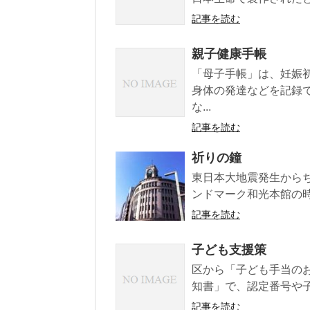
記事を読む
親子健康手帳
「母子手帳」は、妊娠
身体の発達などを記録
な...
記事を読む
祈りの鐘
東日本大地震発生からち
ンドマーク和光本館の時計
記事を読む
子ども支援策
区から「子ども手当の
知書」で、認定番号や子ど
記事を読む