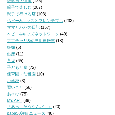
記念日・催事
(123)
親子で楽しむ
(287)
親子で行ける店
(103)
ベビー&キッズとフレンチブル
(233)
ママとパパの日記
(157)
ベビー&キッズネットワーク
(49)
ママチャリ&幼児用自転車
(18)
妊娠
(5)
出産
(11)
育児
(65)
子どもと食
(72)
保育園・幼稚園
(10)
小学校
(3)
習いごと
(56)
あそび
(75)
M's ART
(88)
『あっ、そうなんだ！』
(20)
papa50注目ニュース
(40)